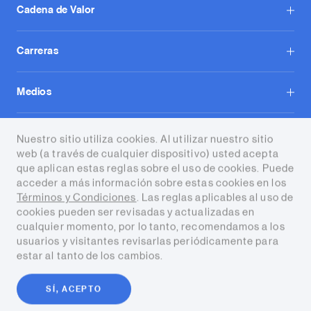
Cadena de Valor
Carreras
Medios
Contacto
Nuestro sitio utiliza cookies. Al utilizar nuestro sitio
web (a través de cualquier dispositivo) usted acepta
que aplican estas reglas sobre el uso de cookies. Puede
acceder a más información sobre estas cookies en los
Términos y Condiciones
. Las reglas aplicables al uso de
cookies pueden ser revisadas y actualizadas en
cualquier momento, por lo tanto, recomendamos a los
Términos y condiciones
usuarios y visitantes revisarlas periódicamente para
estar al tanto de los cambios.
Copyright © 2026 Tecpetrol. Todos
los derechos reservados
SÍ, ACEPTO